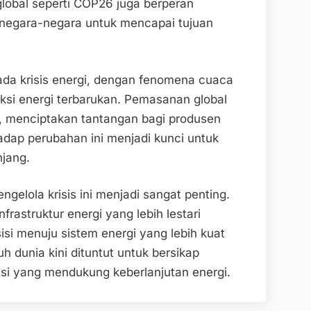
f global seperti COP26 juga berperan
negara-negara untuk mencapai tujuan
pada krisis energi, dengan fenomena cuaca
si energi terbarukan. Pemasanan global
 menciptakan tantangan bagi produsen
hadap perubahan ini menjadi kunci untuk
jang.
gelola krisis ini menjadi sangat penting.
nfrastruktur energi yang lebih lestari
si menuju sistem energi yang lebih kuat
h dunia kini dituntut untuk bersikap
asi yang mendukung keberlanjutan energi.