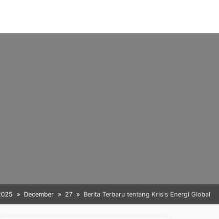
2025
December
27
Berita Terbaru tentang Krisis Energi Global