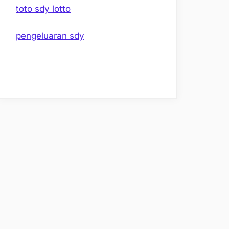
toto sdy lotto
pengeluaran sdy