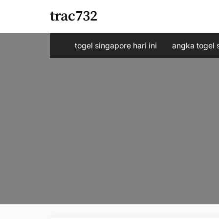
Skip
trac732
to
content
togel singapore hari ini
angka togel 