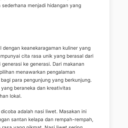
 sederhana menjadi hidangan yang
l dengan keanekaragaman kuliner yang
mpunyai cita rasa unik yang berasal dari
ri generasi ke generasi. Dari makanan
p pilihan menawarkan pengalaman
n bagi para pengunjung yang berkunjung.
yang beraneka dan kreativitas
an lokal.
dicoba adalah nasi liwet. Masakan ini
ngan santan kelapa dan rempah-rempah,
asa yang nikmat. Nasi liwet sering