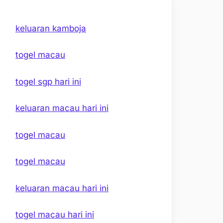
keluaran kamboja
togel macau
togel sgp hari ini
keluaran macau hari ini
togel macau
togel macau
keluaran macau hari ini
togel macau hari ini