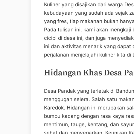
Kuliner yang disajikan dari warga De
kebudayaan yang sudah ada sejak z
yang fres, tiap makanan bukan hanya
Pada tulisan ini, kami akan mengkaji
cicipi di desa ini, dan juga menyedi
ini dan aktivitas menarik yang dapat 
perjalanan menjelajahi kuliner kita d
Hidangan Khas Desa P
Desa Pandak yang terletak di Bandu
menggugah selera. Salah satu makan
Karedok. Hidangan ini merupakan sa
bumbu kacang dengan rasa kaya rasa
mentimun, tauge, kentang, dan sayur
sehat dan menyegarkan. Keunikan K