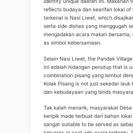
identity unique daerah ini. Makanan tr
reflects budaya dan kearifan lokal of
terkenal is Nasi Liwet, which disaji
serta side dishes yang menggugah s
mengadakan acara makan bersama, ma
as simbol kebersamaan.
Selain Nasi Liwet, the Pandak Village 
Ini adalah hidangan penutup that is 
combination pisang yang lembut deng
Kolak Pisang is not just sekedar lauk t
dan kebudayaan yang binds masyaraka
Tak kalah menarik, masyarakat Desa 
keripik made terbuat dari bahan lokal
sangat suitable to be served as seb
keluarga or saat ada acara tertentu. D