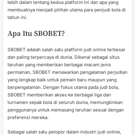
lebih dalam tentang kedua platform ini dan apa yang
membuatnya menjadi pilihan utama para penjudi bola di
tahun ini.
Apa Itu SBOBET?
SBOBET adalah salah satu platform judi online terbesar
dan paling terpercaya di dunia. Dikenal sebagai situs
taruhan yang memberikan berbagai macam jenis
permainan, SBOBET menawarkan pengalaman perjudian
yang lengkap baik untuk pemain baru maupun yang
berpengalaman. Dengan fokus utama pada judi bola,
SBOBET memberikan akses ke berbagai liga dan
turnamen sepak bola di seluruh dunia, memungkinkan
penggunanya untuk memasang taruhan sesuai dengan
preferensi mereka.
Sebagai salah satu pelopor dalam industri judi online,