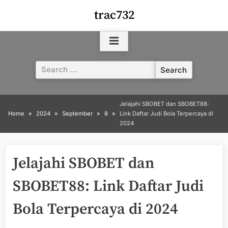
Skip
trac732
to
content
Search
for:
Jelajahi SBOBET dan SBOBET88:
Home
2024
September
8
Link Daftar Judi Bola Terpercaya di
2024
Jelajahi SBOBET dan
SBOBET88: Link Daftar Judi
Bola Terpercaya di 2024