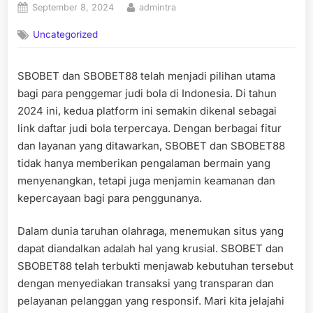
Posted
By
September 8, 2024
admintra
on
Uncategorized
SBOBET dan SBOBET88 telah menjadi pilihan utama
bagi para penggemar judi bola di Indonesia. Di tahun
2024 ini, kedua platform ini semakin dikenal sebagai
link daftar judi bola terpercaya. Dengan berbagai fitur
dan layanan yang ditawarkan, SBOBET dan SBOBET88
tidak hanya memberikan pengalaman bermain yang
menyenangkan, tetapi juga menjamin keamanan dan
kepercayaan bagi para penggunanya.
Dalam dunia taruhan olahraga, menemukan situs yang
dapat diandalkan adalah hal yang krusial. SBOBET dan
SBOBET88 telah terbukti menjawab kebutuhan tersebut
dengan menyediakan transaksi yang transparan dan
pelayanan pelanggan yang responsif. Mari kita jelajahi