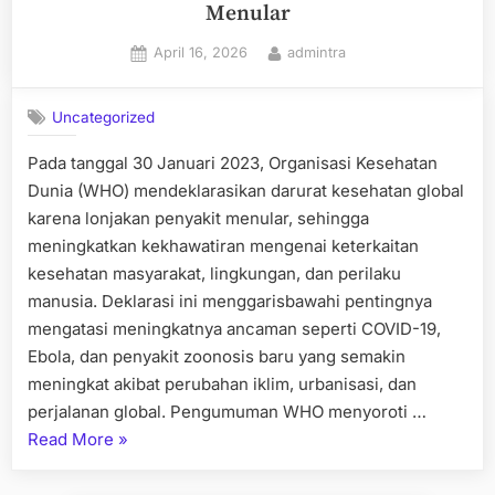
Menular
Posted
By
April 16, 2026
admintra
on
Uncategorized
Pada tanggal 30 Januari 2023, Organisasi Kesehatan
Dunia (WHO) mendeklarasikan darurat kesehatan global
karena lonjakan penyakit menular, sehingga
meningkatkan kekhawatiran mengenai keterkaitan
kesehatan masyarakat, lingkungan, dan perilaku
manusia. Deklarasi ini menggarisbawahi pentingnya
mengatasi meningkatnya ancaman seperti COVID-19,
Ebola, dan penyakit zoonosis baru yang semakin
meningkat akibat perubahan iklim, urbanisasi, dan
perjalanan global. Pengumuman WHO menyoroti …
“WHO
Read More
»
Mendeklarasikan
Darurat