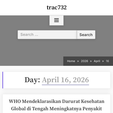
Skip
trac732
to
content
Search
for:
Home
2026
April
16
Day:
April 16, 2026
WHO Mendeklarasikan Darurat Kesehatan
Global di Tengah Meningkatnya Penyakit