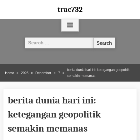
Skip
trac732
to
content
Search
for:
berita dunia hari ini: ketegangan geopolitik
Home
2025
December
7
semakin memanas
berita dunia hari ini:
ketegangan geopolitik
semakin memanas