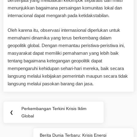
bersenjata yang melibatkan kelompok separatis dan milisi
menunjukkan bagaimana persaingan komunitas lokal dan
internacional dapat mengarah pada ketidakstabilan.
Oleh karena itu, observasi internasional diperlukan untuk
memahami dinamika yang terus berkembang dalam
geopolitik global. Dengan memantau peristiwa-peristiwa ini,
masyarakat dapat memiliki pemahaman yang lebih baik
tentang bagaimana ketegangan geopolitik dapat
mempengaruhi kehidupan sehari-hari mereka, baik secara
langsung melalui kebijakan pemerintah maupun secara tidak
langsung melalui pasokan barang dan jasa.
Post
Perkembangan Terkini Krisis Iklim
Previous
❮
navigation
Global
Post:
Berita Dunia Terbaru: Krisis Energi